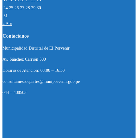
24
25
26
27
28
29
30
31
« Abr
Contactanos
Municipalidad Distrital de El Porvenir
Av. Sánchez Carrión 500
Horario de Atención: 08:00 – 16:30
consultamesadepartes@muniporvenir.gob.pe
044 – 400503