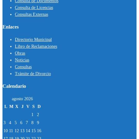
Consulta de Documentos
Consulta de Licencias
Consultas Externas
Enlaces
Directorio Municipal
Libro de Reclamaciones
Obras
Noticias
Consultas
Trámite de Divorcio
Calendario
agosto 2026
L
M
X
J
V
S
D
1
2
3
4
5
6
7
8
9
10
11
12
13
14
15
16
17
18
19
20
21
22
23