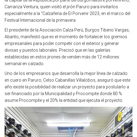
la Capital de la República por parte del burgomaestre porvenireño,
Carranza Ventura, quien visitó el jirón Paruro para invitarlos
especialmente a la “Calzaferia de El Porvenir 2023, en el marco del
Festival Internacional de la primavera.
El presidente de la Asociación Calza Perú, Burgos Tiberio Vargas,
Abanto, manifestó que es el momento de fortalecer los gremios
empresariales para poder competir con el exterior y generar
divisas y puestos laborales. Precisó que en las galerías
establecidas en estos jirones de venden más de 12 millones
semanal en calzado.
Uno de los empresarios que desarrolla la mejor línea de calzado
en cuero en Paruro, Celso Cabanillas Villalobos, aseguró que este
año existe la posibilidad de realizar un proyecto para postularlo a
ser financiado por la Municipalidad y Procompite donde 80 %
asume Procompite y el 20% la entidad que ejecuta el proyecto.