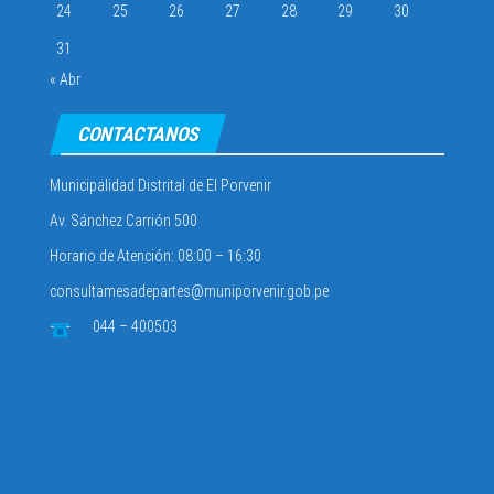
24
25
26
27
28
29
30
31
« Abr
CONTACTANOS
Municipalidad Distrital de El Porvenir
Av. Sánchez Carrión 500
Horario de Atención: 08:00 – 16:30
consultamesadepartes@muniporvenir.gob.pe
044 – 400503