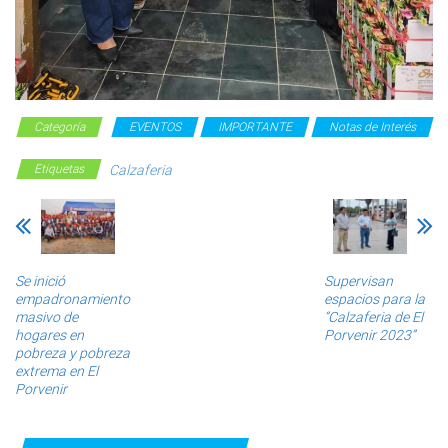
Categoría
EVENTOS
IMPORTANTE
Notas de Interés
Etiquetas
Calzaferia
Se inició
Supervisan
empadronamiento
espacios para la
masivo de
“Calzaferia de El
hogares en
Porvenir 2023”
pobreza y pobreza
extrema en El
Porvenir