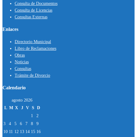
Consulta de Documentos
Consulta de Licencias
Consultas Externas
Enlaces
Directorio Municipal
Libro de Reclamaciones
Obras
Noticias
Consultas
Trámite de Divorcio
Calendario
agosto 2026
L
M
X
J
V
S
D
1
2
3
4
5
6
7
8
9
10
11
12
13
14
15
16