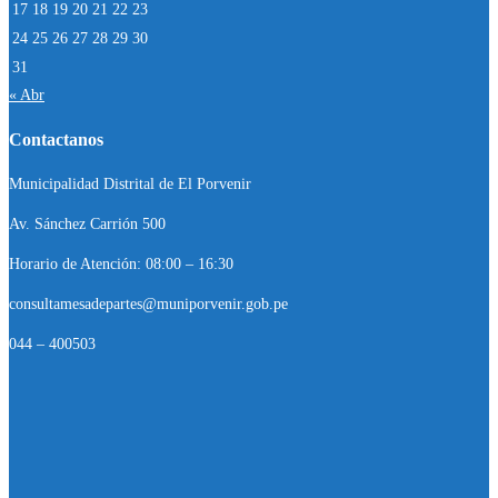
17
18
19
20
21
22
23
24
25
26
27
28
29
30
31
« Abr
Contactanos
Municipalidad Distrital de El Porvenir
Av. Sánchez Carrión 500
Horario de Atención: 08:00 – 16:30
consultamesadepartes@muniporvenir.gob.pe
044 – 400503