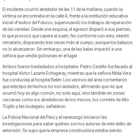
El incidente ocurrió alrededor de las 11 de la mañana, cuando la
víctima se encontraba en la calle A, frente a la institución educativa
inicial «Pasitos del Futuro», supervisando los trabajos de reparación
de las veredas. Desde una esquina, el agresor disparó a sus piernas,
lo que provocó que cayera al suelo. No conforme con esto, intentó
rematarlo, disparando tres veces más al cuerpo, aunque los balazos
no lo alcanzaron. Sin embargo, una de las balas impactó a una
señora que vendía golosinas en el lugar.
Ambos fueron trasladados a hospitales: Pedro Castillo fue llevado al
hospital Víctor Lazarte Echegaray, mientras que la señora Nilda Vera
fue conducida al hospital Belén. Los vecinos del área comentaron
que este tipo de hechos no son aislados, afirmando que «lo que
ocurrió hoy es algo común, no solo aquí, sino también en zonas
cercanas como los alrededores de los micros, los comités de Alto
Trujillo y las bodegas», señalaron.
La Policía Nacional del Perú y el serenazgo iniciaron las
investigaciones para saber quiénes son los autores de este delito de
extorsión. Se supo que la empresa constructora estaba siendo