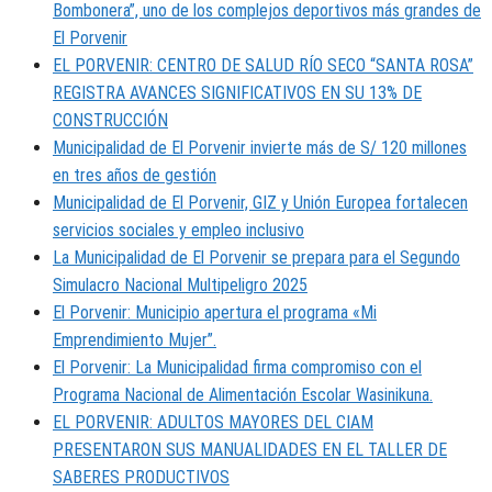
Bombonera”, uno de los complejos deportivos más grandes de
El Porvenir
EL PORVENIR: CENTRO DE SALUD RÍO SECO “SANTA ROSA”
REGISTRA AVANCES SIGNIFICATIVOS EN SU 13% DE
CONSTRUCCIÓN
Municipalidad de El Porvenir invierte más de S/ 120 millones
en tres años de gestión
Municipalidad de El Porvenir, GIZ y Unión Europea fortalecen
servicios sociales y empleo inclusivo
La Municipalidad de El Porvenir se prepara para el Segundo
Simulacro Nacional Multipeligro 2025
El Porvenir: Municipio apertura el programa «Mi
Emprendimiento Mujer”.
El Porvenir: La Municipalidad firma compromiso con el
Programa Nacional de Alimentación Escolar Wasinikuna.
EL PORVENIR: ADULTOS MAYORES DEL CIAM
PRESENTARON SUS MANUALIDADES EN EL TALLER DE
SABERES PRODUCTIVOS