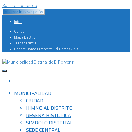
Saltar al contenido
Alternar la navegación
Inicio
Correo
Mapa De Sitio
Transparencia
Conoce Cómo Protegerte Del Coronavirus
Capital del Calzado Peruano
Municipalidad Distrital de El Porvenir
MUNICIPALIDAD
CIUDAD
HIMNO AL DISTRITO
RESEÑA HISTÓRICA
SIMBOLO DISTRITAL
SEDE CENTRAL