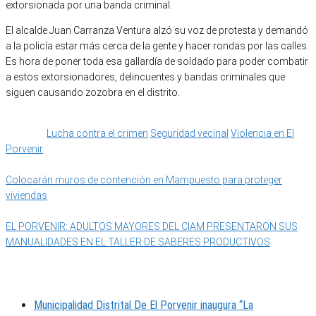
extorsionada por una banda criminal.
El alcalde Juan Carranza Ventura alzó su voz de protesta y demandó
a la policía estar más cerca de la gente y hacer rondas por las calles.
Es hora de poner toda esa gallardía de soldado para poder combatir
a estos extorsionadores, delincuentes y bandas criminales que
siguen causando zozobra en el distrito.
Categoría
IMPORTANTE
Notas de Interés
Seguridad Ciudadana
Etiquetas
Lucha contra el crimen
Seguridad vecinal
Violencia en El
Porvenir
Colocarán muros de contención en Mampuesto para proteger
viviendas
EL PORVENIR: ADULTOS MAYORES DEL CIAM PRESENTARON SUS
MANUALIDADES EN EL TALLER DE SABERES PRODUCTIVOS
MUNIPORVENIR INFORMA
Municipalidad Distrital De El Porvenir inaugura “La