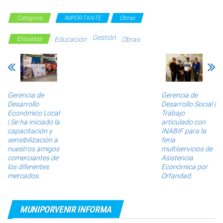
Categoría
IMPORTANTE
Obras
Gestión
Etiquetas
Educación
Obras
Gerencia de
Gerencia de
Desarrollo
Desarrollo Social |
Económico Local
Trabajo
| Se ha iniciado la
articulado con
capacitación y
INABIF para la
sensibilización a
feria
nuestros amigos
multiservicios de
comerciantes de
Asistencia
los diferentes
Económica por
mercados.
Orfandad.
MUNIPORVENIR INFORMA