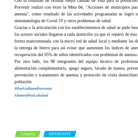
Con la finalidad de brindar mejor calidad de vida para la población
Porvenir realizó con éxito la Meta 04, “Acciones de municipios par
anemia”, como resultado de las actividades programadas se logró ide
sintomatología de Covid-19 y otros problemas de salud.
Gracias a la articulación con los establecimientos de salud se pudo ben
los actores sociales llegaron a cada domicilio ya que el reparto de est
forma mancomunada con la micro red de salud local y mediante las di
la entrega de hierro para así evitar que aumenten los índices de anem
recuperación del 95% de niños identificados con problemas de anemia.
Por otro lado, los 98 integrantes del equipo técnico de profesio
alimentación complementaria, apego seguro, lavado de manos, preven
prevención y tratamiento de anemia y protocolo de visita domiciliari
población.
#PorUnBuenPorvenir
#JuntosPorLaSalud
Categoría
IMPORTANTE