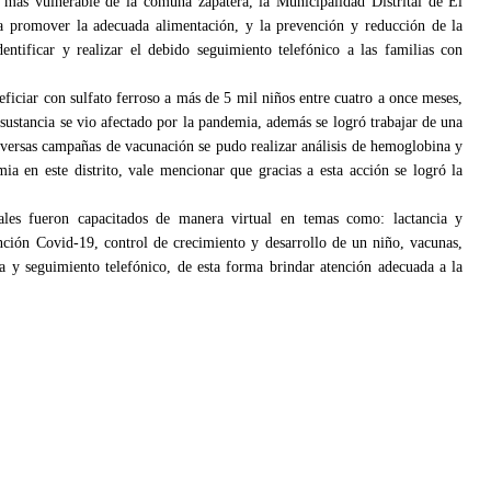
 más vulnerable de la comuna zapatera, la Municipalidad Distrital de El
a promover la adecuada alimentación, y la prevención y reducción de la
ntificar y realizar el debido seguimiento telefónico a las familias con
eficiar con sulfato ferroso a más de 5 mil niños entre cuatro a once meses,
a sustancia se vio afectado por la pandemia, además se logró trabajar de una
versas campañas de vacunación se pudo realizar análisis de hemoglobina y
ia en este distrito, vale mencionar que gracias a esta acción se logró la
nales fueron capacitados de manera virtual en temas como: lactancia y
ción Covid-19, control de crecimiento y desarrollo de un niño, vacunas,
a y seguimiento telefónico, de esta forma brindar atención adecuada a la