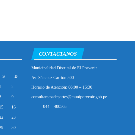
CONTACTANOS
Municipalidad Distrital de El Porvenir
S
D
Av. Sánchez Carrión 500
1
2
Horario de Atención: 08:00 – 16:30
8
9
consultamesadepartes@muniporvenir.gob.pe
044 – 400503
15
16
22
23
29
30