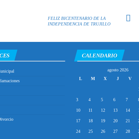
FELIZ BICENTENARIO DE LA
INDEPENDENCIA DE TRUJILLO
CES
CALENDARIO
agosto 2026
unicipal
L
M
X
J
V
clamaciones
3
4
5
6
7
10
11
12
13
14
ivorcio
17
18
19
20
21
24
25
26
27
28