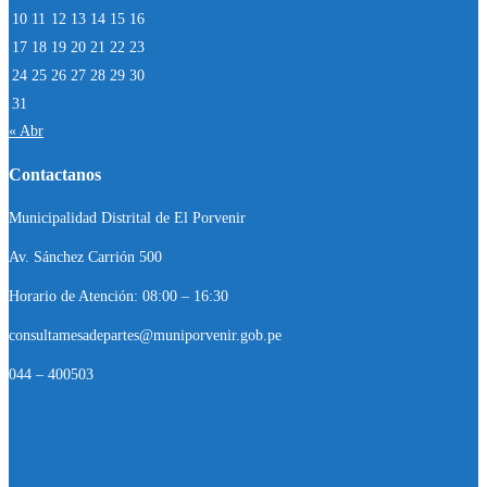
10
11
12
13
14
15
16
17
18
19
20
21
22
23
24
25
26
27
28
29
30
31
« Abr
Contactanos
Municipalidad Distrital de El Porvenir
Av. Sánchez Carrión 500
Horario de Atención: 08:00 – 16:30
consultamesadepartes@muniporvenir.gob.pe
044 – 400503