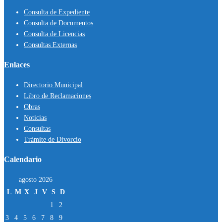
Consulta de Expediente
Consulta de Documentos
Consulta de Licencias
Consultas Externas
Enlaces
Directorio Municipal
Libro de Reclamaciones
Obras
Noticias
Consultas
Trámite de Divorcio
Calendario
agosto 2026
L
M
X
J
V
S
D
1
2
3
4
5
6
7
8
9