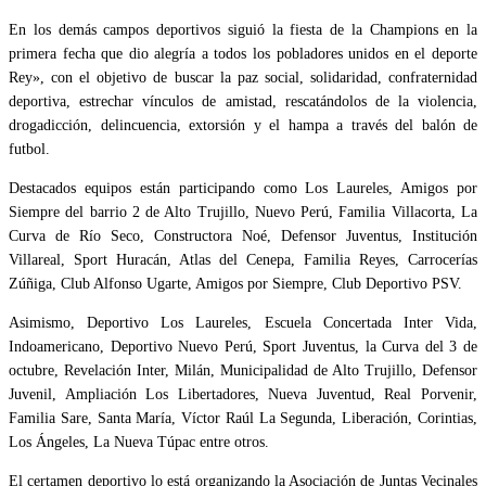
En los demás campos deportivos siguió la fiesta de la Champions en la
primera fecha que dio alegría a todos los pobladores unidos en el deporte
Rey», con el objetivo de buscar la paz social, solidaridad, confraternidad
deportiva, estrechar vínculos de amistad, rescatándolos de la violencia,
drogadicción, delincuencia, extorsión y el hampa a través del balón de
futbol.
Destacados equipos están participando como Los Laureles, Amigos por
Siempre del barrio 2 de Alto Trujillo, Nuevo Perú, Familia Villacorta, La
Curva de Río Seco, Constructora Noé, Defensor Juventus, Institución
Villareal, Sport Huracán, Atlas del Cenepa, Familia Reyes, Carrocerías
Zúñiga, Club Alfonso Ugarte, Amigos por Siempre, Club Deportivo PSV.
Asimismo, Deportivo Los Laureles, Escuela Concertada Inter Vida,
Indoamericano, Deportivo Nuevo Perú, Sport Juventus, la Curva del 3 de
octubre, Revelación Inter, Milán, Municipalidad de Alto Trujillo, Defensor
Juvenil, Ampliación Los Libertadores, Nueva Juventud, Real Porvenir,
Familia Sare, Santa María, Víctor Raúl La Segunda, Liberación, Corintias,
Los Ángeles, La Nueva Túpac entre otros.
El certamen deportivo lo está organizando la Asociación de Juntas Vecinales