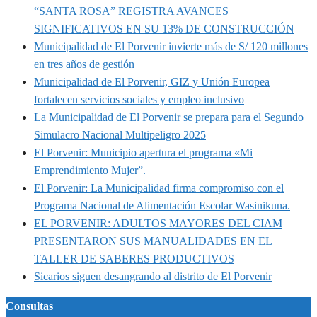
“SANTA ROSA” REGISTRA AVANCES
SIGNIFICATIVOS EN SU 13% DE CONSTRUCCIÓN
Municipalidad de El Porvenir invierte más de S/ 120 millones
en tres años de gestión
Municipalidad de El Porvenir, GIZ y Unión Europea
fortalecen servicios sociales y empleo inclusivo
La Municipalidad de El Porvenir se prepara para el Segundo
Simulacro Nacional Multipeligro 2025
El Porvenir: Municipio apertura el programa «Mi
Emprendimiento Mujer”.
El Porvenir: La Municipalidad firma compromiso con el
Programa Nacional de Alimentación Escolar Wasinikuna.
EL PORVENIR: ADULTOS MAYORES DEL CIAM
PRESENTARON SUS MANUALIDADES EN EL
TALLER DE SABERES PRODUCTIVOS
Sicarios siguen desangrando al distrito de El Porvenir
Consultas