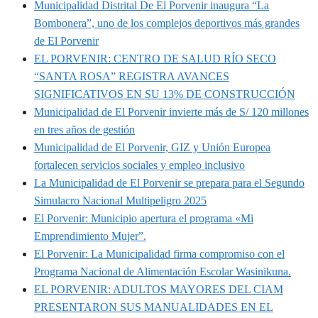
Municipalidad Distrital De El Porvenir inaugura “La
Bombonera”, uno de los complejos deportivos más grandes
de El Porvenir
EL PORVENIR: CENTRO DE SALUD RÍO SECO
“SANTA ROSA” REGISTRA AVANCES
SIGNIFICATIVOS EN SU 13% DE CONSTRUCCIÓN
Municipalidad de El Porvenir invierte más de S/ 120 millones
en tres años de gestión
Municipalidad de El Porvenir, GIZ y Unión Europea
fortalecen servicios sociales y empleo inclusivo
La Municipalidad de El Porvenir se prepara para el Segundo
Simulacro Nacional Multipeligro 2025
El Porvenir: Municipio apertura el programa «Mi
Emprendimiento Mujer”.
El Porvenir: La Municipalidad firma compromiso con el
Programa Nacional de Alimentación Escolar Wasinikuna.
EL PORVENIR: ADULTOS MAYORES DEL CIAM
PRESENTARON SUS MANUALIDADES EN EL