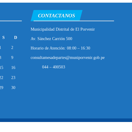
CONTACTANOS
Municipalidad Distrital de El Porvenir
S
D
Av. Sánchez Carrión 500
1
2
Horario de Atención: 08:00 – 16:30
8
9
consultamesadepartes@muniporvenir.gob.pe
044 – 400503
15
16
22
23
29
30