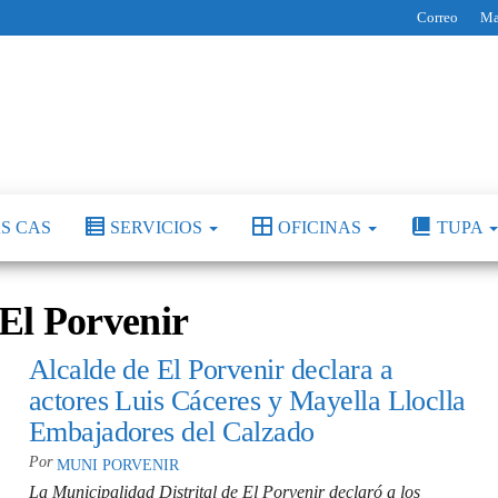
Correo
Ma
Municipalidad
Capital
del
Distrital de El
Calzado
Peruano
Porvenir
S CAS
SERVICIOS
OFICINAS
TUPA
El Porvenir
Alcalde de El Porvenir declara a
actores Luis Cáceres y Mayella Lloclla
Embajadores del Calzado
Por
MUNI PORVENIR
La Municipalidad Distrital de El Porvenir declaró a los