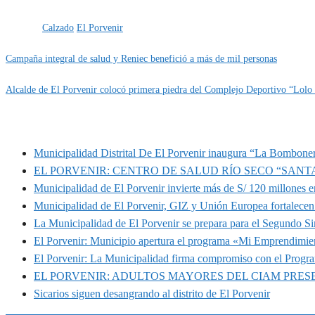
Categoría
EVENTOS
IMPORTANTE
Etiquetas
Calzado
El Porvenir
Campaña integral de salud y Reniec benefició a más de mil personas
Alcalde de El Porvenir colocó primera piedra del Complejo Deportivo “Lolo
MUNIPORVENIR INFORMA
Municipalidad Distrital De El Porvenir inaugura “La Bomboner
EL PORVENIR: CENTRO DE SALUD RÍO SECO “SANT
Municipalidad de El Porvenir invierte más de S/ 120 millones en
Municipalidad de El Porvenir, GIZ y Unión Europea fortalecen 
La Municipalidad de El Porvenir se prepara para el Segundo S
El Porvenir: Municipio apertura el programa «Mi Emprendimie
El Porvenir: La Municipalidad firma compromiso con el Progr
EL PORVENIR: ADULTOS MAYORES DEL CIAM PRE
Sicarios siguen desangrando al distrito de El Porvenir