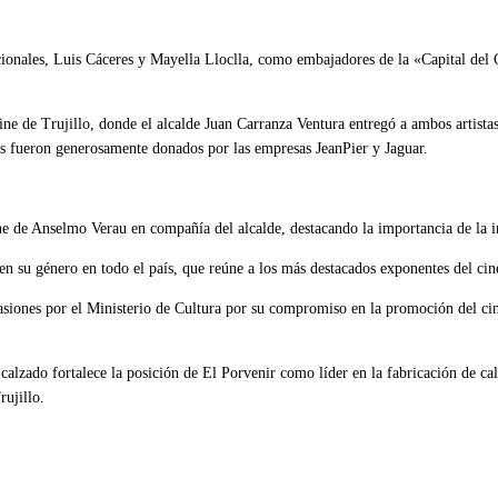
nacionales, Luis Cáceres y Mayella Lloclla, como embajadores de la «Capital d
ne de Trujillo, donde el alcalde Juan Carranza Ventura entregó a ambos artistas
os fueron generosamente donados por las empresas JeanPier y Jaguar.
ne de Anselmo Verau en compañía del alcalde, destacando la importancia de la in
 en su género en todo el país, que reúne a los más destacados exponentes del c
siones por el Ministerio de Cultura por su compromiso en la promoción del cine
ado fortalece la posición de El Porvenir como líder en la fabricación de calza
rujillo.