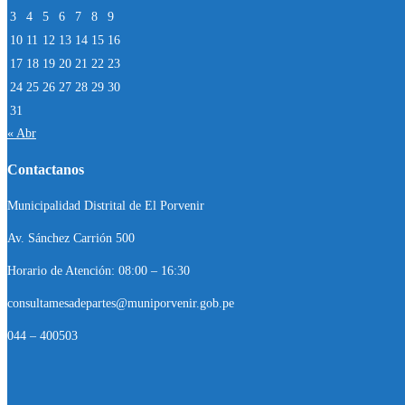
3
4
5
6
7
8
9
10
11
12
13
14
15
16
17
18
19
20
21
22
23
24
25
26
27
28
29
30
31
« Abr
Contactanos
Municipalidad Distrital de El Porvenir
Av. Sánchez Carrión 500
Horario de Atención: 08:00 – 16:30
consultamesadepartes@muniporvenir.gob.pe
044 – 400503