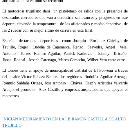
adrenalina pura en todo su recorrido.
El motocross trujillano dará un pistoletazo de salida con la presencia de
destacados corredores que van a demostrar sus avances y progresos en este
deporte, elevando la temperatura de los aficionados y medio deportivo de
las 2 ruedas con su mejor ritmo de carrera en esta final.
Estarán destacados deportistas como Joaquín Enríquez Chiclayo de
Trujillo, Roger Ludeña de Cajamarca, Renzo Saavedra, Ángel Vela,
Antonio Torres, Ramiro Aguilar, Patrick Karkovic , Johnny Briceño,
Jhoan Roncal , Joseph Carenago, Marco Camacho, Wilber Vera entre otros.
El torneo tiene el apoyo de municipalidad distrital de El Porvenir a través
del alcalde Víctor Rebaza Benites los regidores Rodolfo Aguilar Arteaga,
Rómulo Saldaña Ortega, Jose Antonio Chávez Díaz y Arístides Valverde
Araujo, el promotor Alex Castillo y empresas auspiciadoras que apoyan el
motocross.
Categoría
IMPORTANTE
INICIAN MEJORAMIENTO EN LA I.E RAMÓN CASTILLA DE ALTO
TRUJILLO