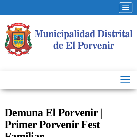
Altern
Municipalidad
Capital
del
Distrital de El
Calzado
Peruano
Porvenir
Demuna El Porvenir |
Primer Porvenir Fest
Familiar.