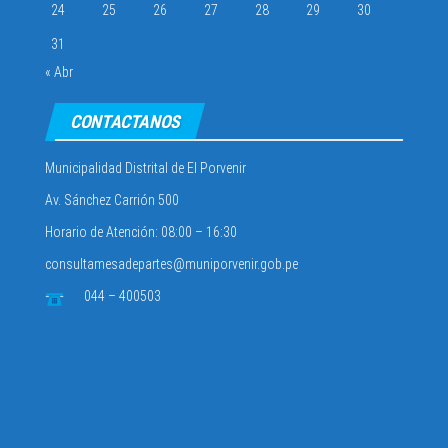
24
25
26
27
28
29
30
31
« Abr
CONTACTANOS
Municipalidad Distrital de El Porvenir
Av. Sánchez Carrión 500
Horario de Atención: 08:00 – 16:30
consultamesadepartes@muniporvenir.gob.pe
044 – 400503