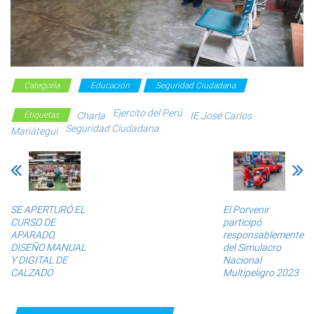
Categoría
Educación
Seguridad Ciudadana
Ejercito del Perú
Etiquetas
Charla
IE José Carlos
Seguridad Ciudadana
Mariátegui
SE APERTURÓ EL
El Porvenir
CURSO DE
participó
APARADO,
responsablemente
DISEÑO MANUAL
del Simulacro
Y DIGITAL DE
Nacional
CALZADO
Multipeligro 2023