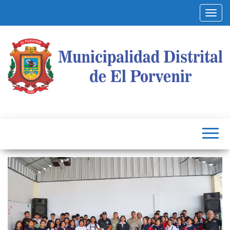
Alterna
Municipalidad
Capital
del
Distrital de El
Calzado
Peruano
Porvenir