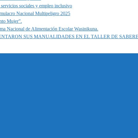
servicios sociales y empleo inclusivo
imulacro Nacional Multipeligro 2025
nto Mujer”.
ama Nacional de Alimentación Escolar Wasinikuna.
SENTARON SUS MANUALIDADES EN EL TALLER DE SABER