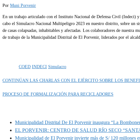
Por
Muni Porvenir
En un trabajo articulado con el Instituto Nacional de Defensa Civil (Indeci) 
cabo el Simulacro Nacional Multipeligro 2023 en nuestro distrito, sobre un si
de casas colapsadas, inhabitables y afectadas. Los colaboradores de nuestra m
de trabajo de la Municipalidad Distrital de El Porvenir, liderados por el alca
Categoría
Defensa Civil
Etiquetas
COED
INDECI
Simulacro
CONTINÚAN LAS CHARLAS CON EL EJÉRCITO SOBRE LOS BENEFI
PROCESO DE FORMALIZACIÓN PARA RECICLADORES
MUNIPORVENIR INFORMA
Municipalidad Distrital De El Porvenir inaugura “La Bomboner
EL PORVENIR: CENTRO DE SALUD RÍO SECO “SANT
Municipalidad de El Porvenir invierte más de S/ 120 millones en