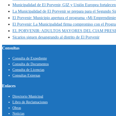
Municipalidad de El Porvenir, GIZ y Unión Europea fortalecen 
La Municipalidad de El Porvenir se prepara para el Segundo S
El Porvenir: Municipio apertura el programa «Mi Emprendimie
El Porvenir: La Municipalidad firma compromiso con el Progr
EL PORVENIR: ADULTOS MAYORES DEL CIAM PRE
Sicarios siguen desangrando al distrito de El Porvenir
Consultas
Consulta de Expediente
Consulta de Documentos
Consulta de Licencias
Consultas Externas
Enlaces
Directorio Municipal
Libro de Reclamaciones
Obras
Noticias