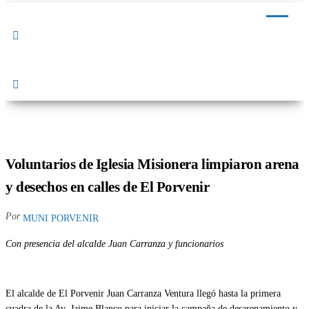
Distrital de El
Calzado
Peruano
Porvenir
Voluntarios de Iglesia Misionera limpiaron arena
y desechos en calles de El Porvenir
Por
MUNI PORVENIR
Con presencia del alcalde Juan Carranza y funcionarios
El alcalde de El Porvenir Juan Carranza Ventura llegó hasta la primera
cuadra de la Av. Jaime Blanco para iniciar la campaña de desarenamiento y