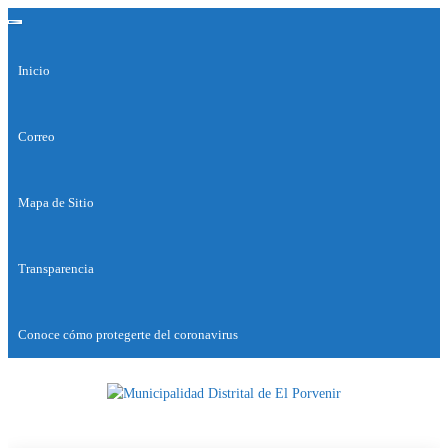
Saltar
Alternar la navegación
al
contenido
Inicio
Correo
Mapa de Sitio
Transparencia
Conoce cómo protegerte del coronavirus
Municipalidad
Capital
del