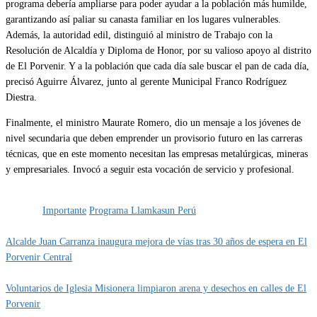
programa debería ampliarse para poder ayudar a la población más humilde,
garantizando así paliar su canasta familiar en los lugares vulnerables.
Además, la autoridad edil, distinguió al ministro de Trabajo con la
Resolución de Alcaldía y Diploma de Honor, por su valioso apoyo al distrito
de El Porvenir. Y a la población que cada día sale buscar el pan de cada día,
precisó Aguirre Álvarez, junto al gerente Municipal Franco Rodríguez
Diestra.
Finalmente, el ministro Maurate Romero, dio un mensaje a los jóvenes de
nivel secundaria que deben emprender un provisorio futuro en las carreras
técnicas, que en este momento necesitan las empresas metalúrgicas, mineras
y empresariales. Invocó a seguir esta vocación de servicio y profesional.
Categoría
Gestión
IMPORTANTE
Etiquetas
Importante
Programa Llamkasun Perú
Alcalde Juan Carranza inaugura mejora de vías tras 30 años de espera en El
Porvenir Central
Voluntarios de Iglesia Misionera limpiaron arena y desechos en calles de El
Porvenir