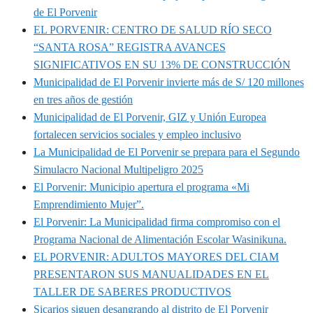
de El Porvenir
EL PORVENIR: CENTRO DE SALUD RÍO SECO
“SANTA ROSA” REGISTRA AVANCES
SIGNIFICATIVOS EN SU 13% DE CONSTRUCCIÓN
Municipalidad de El Porvenir invierte más de S/ 120 millones
en tres años de gestión
Municipalidad de El Porvenir, GIZ y Unión Europea
fortalecen servicios sociales y empleo inclusivo
La Municipalidad de El Porvenir se prepara para el Segundo
Simulacro Nacional Multipeligro 2025
El Porvenir: Municipio apertura el programa «Mi
Emprendimiento Mujer”.
El Porvenir: La Municipalidad firma compromiso con el
Programa Nacional de Alimentación Escolar Wasinikuna.
EL PORVENIR: ADULTOS MAYORES DEL CIAM
PRESENTARON SUS MANUALIDADES EN EL
TALLER DE SABERES PRODUCTIVOS
Sicarios siguen desangrando al distrito de El Porvenir