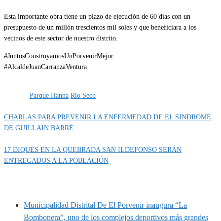
Esta importante obra tiene un plazo de ejecución de 60 días con un
presupuesto de un millón trescientos mil soles y que beneficiara a los
vecinos de este sector de nuestro distrito.
#JuntosConstruyamosUnPorvenirMejor
#AlcaldeJuanCarranzaVentura
Categoría
Obras
Etiquetas
Parque Hanna
Rio Seco
CHARLAS PARA PREVENIR LA ENFERMEDAD DE EL SINDROME
DE GUILLAIN BARRÉ
17 DIQUES EN LA QUEBRADA SAN ILDEFONSO SERÁN
ENTREGADOS A LA POBLACIÓN
MUNIPORVENIR INFORMA
Municipalidad Distrital De El Porvenir inaugura “La
Bombonera”, uno de los complejos deportivos más grandes