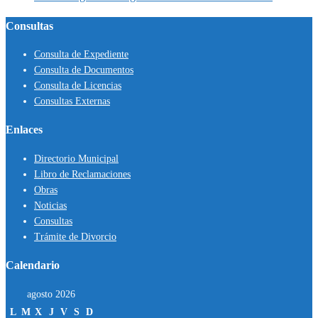
Consultas
Consulta de Expediente
Consulta de Documentos
Consulta de Licencias
Consultas Externas
Enlaces
Directorio Municipal
Libro de Reclamaciones
Obras
Noticias
Consultas
Trámite de Divorcio
Calendario
agosto 2026
L
M
X
J
V
S
D