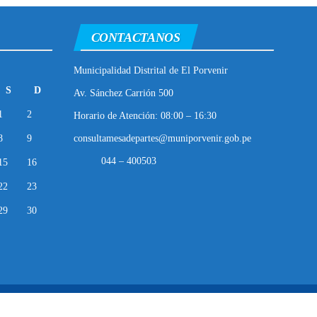
CONTACTANOS
Municipalidad Distrital de El Porvenir
S
D
Av. Sánchez Carrión 500
1
2
Horario de Atención: 08:00 – 16:30
8
9
consultamesadepartes@muniporvenir.gob.pe
044 – 400503
15
16
22
23
29
30