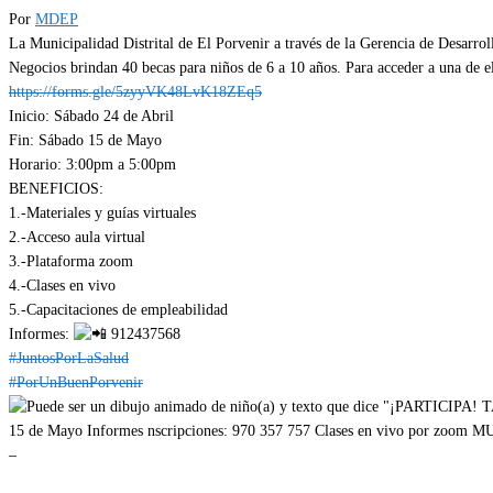
Por
MDEP
La Municipalidad Distrital de El Porvenir a través de la Gerencia de Desarroll
Negocios brindan 40 becas para niños de 6 a 10 años. Para acceder a una de ell
https://forms.gle/5zyyVK48LvK18ZEq5
Inicio: Sábado 24 de Abril
Fin: Sábado 15 de Mayo
Horario: 3:00pm a 5:00pm
BENEFICIOS:
1.-Materiales y guías virtuales
2.-Acceso aula virtual
3.-Plataforma zoom
4.-Clases en vivo
5.-Capacitaciones de empleabilidad
Informes:
912437568
#JuntosPorLaSalud
#PorUnBuenPorvenir
–
Categoría
EMPLEOS