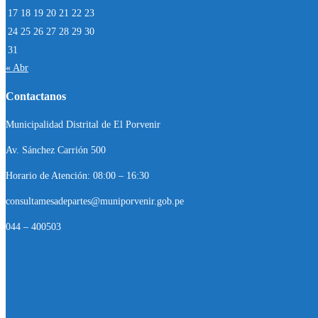
17
18
19
20
21
22
23
24
25
26
27
28
29
30
31
« Abr
Contactanos
Municipalidad Distrital de El Porvenir
Av. Sánchez Carrión 500
Horario de Atención: 08:00 – 16:30
consultamesadepartes@muniporvenir.gob.pe
044 – 400503