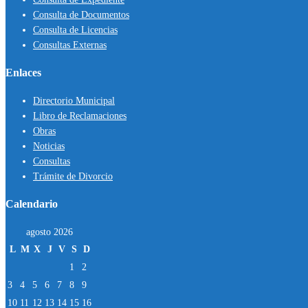
Consulta de Documentos
Consulta de Licencias
Consultas Externas
Enlaces
Directorio Municipal
Libro de Reclamaciones
Obras
Noticias
Consultas
Trámite de Divorcio
Calendario
agosto 2026
L
M
X
J
V
S
D
1
2
3
4
5
6
7
8
9
10
11
12
13
14
15
16