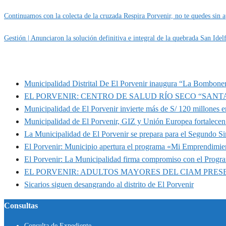
Continuamos con la colecta de la cruzada Respira Porvenir, no te quedes sin a
Gestión | Anunciaron la solución definitiva e integral de la quebrada San Idel
MUNIPORVENIR INFORMA
Municipalidad Distrital De El Porvenir inaugura “La Bomboner
EL PORVENIR: CENTRO DE SALUD RÍO SECO “SANT
Municipalidad de El Porvenir invierte más de S/ 120 millones en
Municipalidad de El Porvenir, GIZ y Unión Europea fortalecen 
La Municipalidad de El Porvenir se prepara para el Segundo S
El Porvenir: Municipio apertura el programa «Mi Emprendimie
El Porvenir: La Municipalidad firma compromiso con el Progr
EL PORVENIR: ADULTOS MAYORES DEL CIAM PRE
Sicarios siguen desangrando al distrito de El Porvenir
Consultas
Consulta de Expediente