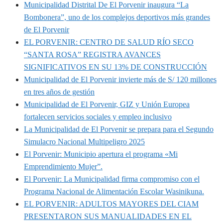
Municipalidad Distrital De El Porvenir inaugura “La
Bombonera”, uno de los complejos deportivos más grandes
de El Porvenir
EL PORVENIR: CENTRO DE SALUD RÍO SECO
“SANTA ROSA” REGISTRA AVANCES
SIGNIFICATIVOS EN SU 13% DE CONSTRUCCIÓN
Municipalidad de El Porvenir invierte más de S/ 120 millones
en tres años de gestión
Municipalidad de El Porvenir, GIZ y Unión Europea
fortalecen servicios sociales y empleo inclusivo
La Municipalidad de El Porvenir se prepara para el Segundo
Simulacro Nacional Multipeligro 2025
El Porvenir: Municipio apertura el programa «Mi
Emprendimiento Mujer”.
El Porvenir: La Municipalidad firma compromiso con el
Programa Nacional de Alimentación Escolar Wasinikuna.
EL PORVENIR: ADULTOS MAYORES DEL CIAM
PRESENTARON SUS MANUALIDADES EN EL