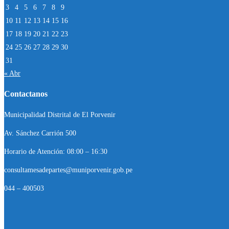
3
4
5
6
7
8
9
10
11
12
13
14
15
16
17
18
19
20
21
22
23
24
25
26
27
28
29
30
31
« Abr
Contactanos
Municipalidad Distrital de El Porvenir
Av. Sánchez Carrión 500
Horario de Atención: 08:00 – 16:30
consultamesadepartes@muniporvenir.gob.pe
044 – 400503