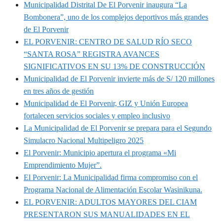
Municipalidad Distrital De El Porvenir inaugura “La
Bombonera”, uno de los complejos deportivos más grandes
de El Porvenir
EL PORVENIR: CENTRO DE SALUD RÍO SECO
“SANTA ROSA” REGISTRA AVANCES
SIGNIFICATIVOS EN SU 13% DE CONSTRUCCIÓN
Municipalidad de El Porvenir invierte más de S/ 120 millones
en tres años de gestión
Municipalidad de El Porvenir, GIZ y Unión Europea
fortalecen servicios sociales y empleo inclusivo
La Municipalidad de El Porvenir se prepara para el Segundo
Simulacro Nacional Multipeligro 2025
El Porvenir: Municipio apertura el programa «Mi
Emprendimiento Mujer”.
El Porvenir: La Municipalidad firma compromiso con el
Programa Nacional de Alimentación Escolar Wasinikuna.
EL PORVENIR: ADULTOS MAYORES DEL CIAM
PRESENTARON SUS MANUALIDADES EN EL