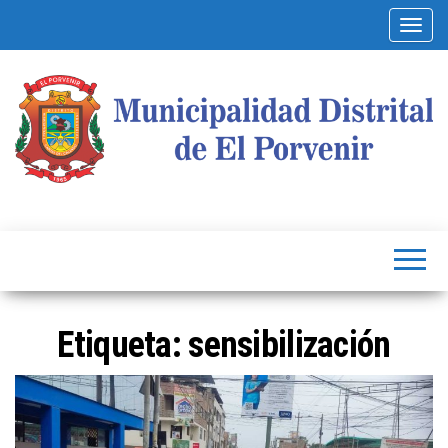
Alterna
Municipalidad
Capital
del
Distrital de El
Calzado
Peruano
Porvenir
Etiqueta:
sensibilización