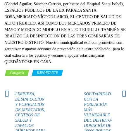
(Gabriel Aguilar, Sánchez Carrión, perímetro del Hospital Santa Isabel),
ESPACIOS PÚBLICOS DE LA EX PARADA SANTA
ROSA,MERCADO VÍCTOR LARCO, EL CENTRO DE SALUD DE
ALTO TRUJILLO, ASÍ COMO LOS MERCADOS PRIMERO DE
MAYO Y MERCADO MODELO EN ALTO TRUJILLO. TAMBIÉN SE
REALIZÓ LA DESINFECCIÓN DE LAS TRES COMISARÍAS DE
NUESTRO DISTRITO. Nuestra municipalidad está comprometida con
garantizar y apoyar acciones de prevención de nuestra población, para lo
cual exhorta a los vecinos y vecinos a apoyar estas campañas
QUEDÁNDOSE EN CASA.
Categoría
IMPORTANTE
LIMPIEZA,
SOLIDARIDAD
DESINFECCIÓN
CON LA
Y FUMIGACIÓN
POBLACIÓN
DE MERCADOS,
MÁS
CENTROS DE
VULNERABLE
SALUD Y
DEL DISTRITO-
ESPACIOS
DONACIÓN DE
PÚBLICOS PARA
10000 POLLOS