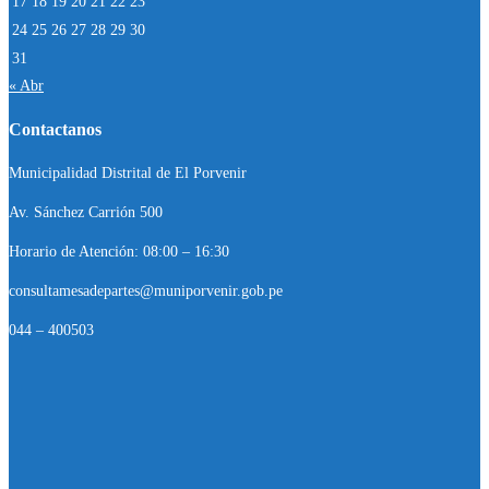
17
18
19
20
21
22
23
24
25
26
27
28
29
30
31
« Abr
Contactanos
Municipalidad Distrital de El Porvenir
Av. Sánchez Carrión 500
Horario de Atención: 08:00 – 16:30
consultamesadepartes@muniporvenir.gob.pe
044 – 400503