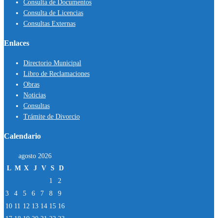
Consulta de Documentos
Consulta de Licencias
Consultas Externas
Enlaces
Directorio Municipal
Libro de Reclamaciones
Obras
Noticias
Consultas
Trámite de Divorcio
Calendario
agosto 2026
L
M
X
J
V
S
D
1
2
3
4
5
6
7
8
9
10
11
12
13
14
15
16