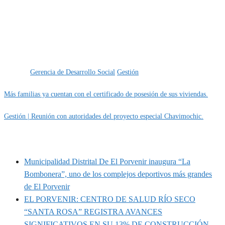
Categoría
IMPORTANTE
Etiquetas
Gerencia de Desarrollo Social
Gestión
Más familias ya cuentan con el certificado de posesión de sus viviendas.
Gestión | Reunión con autoridades del proyecto especial Chavimochic.
MUNIPORVENIR INFORMA
Municipalidad Distrital De El Porvenir inaugura “La
Bombonera”, uno de los complejos deportivos más grandes
de El Porvenir
EL PORVENIR: CENTRO DE SALUD RÍO SECO
“SANTA ROSA” REGISTRA AVANCES
SIGNIFICATIVOS EN SU 13% DE CONSTRUCCIÓN