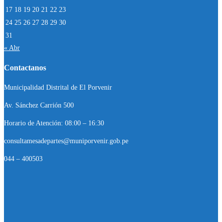
17
18
19
20
21
22
23
24
25
26
27
28
29
30
31
« Abr
Contactanos
Municipalidad Distrital de El Porvenir
Av. Sánchez Carrión 500
Horario de Atención: 08:00 – 16:30
consultamesadepartes@muniporvenir.gob.pe
044 – 400503