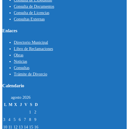
Consulta de Expediente
Consulta de Documentos
Consulta de Licencias
Consultas Externas
Enlaces
Directorio Municipal
Libro de Reclamaciones
Obras
Noticias
Consultas
Trámite de Divorcio
Calendario
agosto 2026
L
M
X
J
V
S
D
1
2
3
4
5
6
7
8
9
10
11
12
13
14
15
16