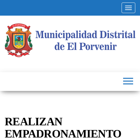
Altern
Municipalidad
Capital
del
Distrital de El
Calzado
Peruano
Porvenir
REALIZAN
EMPADRONAMIENTO