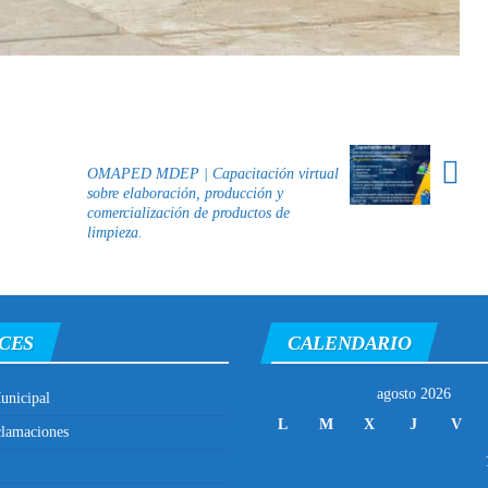
OMAPED MDEP | Capacitación virtual
sobre elaboración, producción y
comercialización de productos de
limpieza.
CES
CALENDARIO
agosto 2026
unicipal
L
M
X
J
V
clamaciones