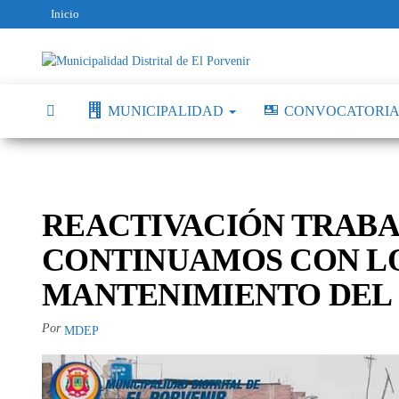
Inicio
Municipalidad
Capital
del
Distrital de El
Calzado
MUNICIPALIDAD
CONVOCATORIA
Peruano
Porvenir
REACTIVACIÓN TRABAJ
CONTINUAMOS CON LO
MANTENIMIENTO DEL 
Por
MDEP