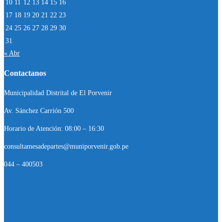
10
11
12
13
14
15
16
17
18
19
20
21
22
23
24
25
26
27
28
29
30
31
« Abr
Contactanos
Municipalidad Distrital de El Porvenir
Av. Sánchez Carrión 500
Horario de Atención: 08:00 – 16:30
consultamesadepartes@muniporvenir.gob.pe
044 – 400503