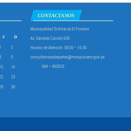
CONTACTANOS
Municipalidad Distrital de El Porvenir
S
D
Av. Sánchez Carrión 500
1
2
Horario de Atención: 08:00 – 16:30
8
9
consultamesadepartes@muniporvenir.gob.pe
044 – 400503
15
16
22
23
29
30