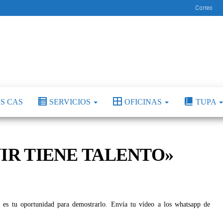
Correo
Municipalidad
Capital
del
Distrital de El
Calzado
Peruano
Porvenir
S CAS
SERVICIOS
OFICINAS
TUPA
ENIR TIENE TALENTO»
stá es tu oportunidad para demostrarlo. Envía tu vídeo a los whatsapp de