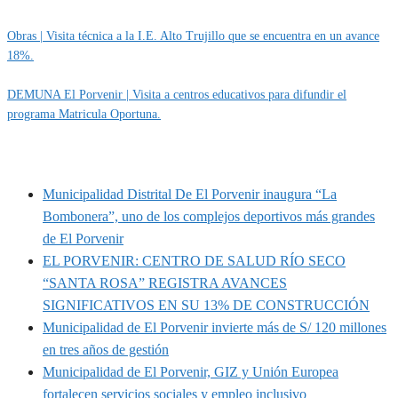
Obras | Visita técnica a la I.E. Alto Trujillo que se encuentra en un avance
18%.
DEMUNA El Porvenir | Visita a centros educativos para difundir el
programa Matricula Oportuna.
MUNIPORVENIR INFORMA
Municipalidad Distrital De El Porvenir inaugura “La
Bombonera”, uno de los complejos deportivos más grandes
de El Porvenir
EL PORVENIR: CENTRO DE SALUD RÍO SECO
“SANTA ROSA” REGISTRA AVANCES
SIGNIFICATIVOS EN SU 13% DE CONSTRUCCIÓN
Municipalidad de El Porvenir invierte más de S/ 120 millones
en tres años de gestión
Municipalidad de El Porvenir, GIZ y Unión Europea
fortalecen servicios sociales y empleo inclusivo