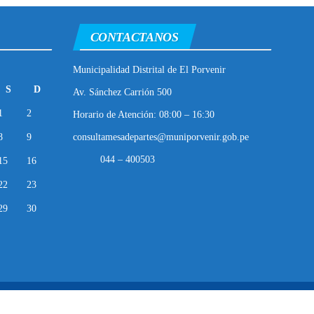
CONTACTANOS
Municipalidad Distrital de El Porvenir
S
D
Av. Sánchez Carrión 500
1
2
Horario de Atención: 08:00 – 16:30
8
9
consultamesadepartes@muniporvenir.gob.pe
044 – 400503
15
16
22
23
29
30