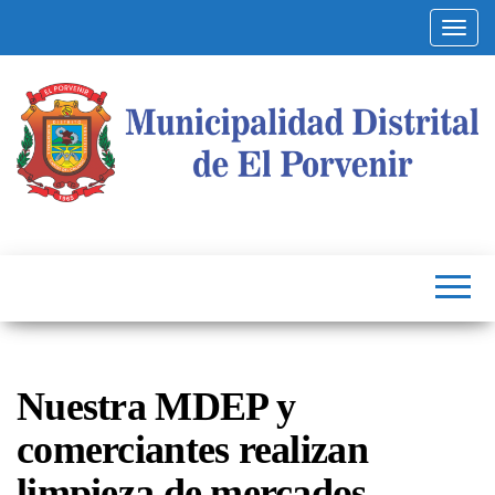
Altern
Municipalidad
Capital
del
Distrital de El
Calzado
Peruano
Porvenir
Nuestra MDEP y
comerciantes realizan
limpieza de mercados.