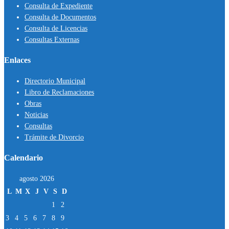
Consulta de Expediente
Consulta de Documentos
Consulta de Licencias
Consultas Externas
Enlaces
Directorio Municipal
Libro de Reclamaciones
Obras
Noticias
Consultas
Trámite de Divorcio
Calendario
agosto 2026
L
M
X
J
V
S
D
1
2
3
4
5
6
7
8
9