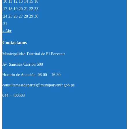
10
11
12
13
14
15
16
17
18
19
20
21
22
23
24
25
26
27
28
29
30
31
« Abr
Contactanos
Municipalidad Distrital de El Porvenir
Av. Sánchez Carrión 500
Horario de Atención: 08:00 – 16:30
consultamesadepartes@muniporvenir.gob.pe
044 – 400503