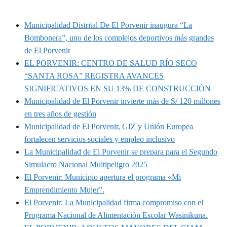
MUNIPORVENIR INFORMA
Municipalidad Distrital De El Porvenir inaugura “La
Bombonera”, uno de los complejos deportivos más grandes
de El Porvenir
EL PORVENIR: CENTRO DE SALUD RÍO SECO
“SANTA ROSA” REGISTRA AVANCES
SIGNIFICATIVOS EN SU 13% DE CONSTRUCCIÓN
Municipalidad de El Porvenir invierte más de S/ 120 millones
en tres años de gestión
Municipalidad de El Porvenir, GIZ y Unión Europea
fortalecen servicios sociales y empleo inclusivo
La Municipalidad de El Porvenir se prepara para el Segundo
Simulacro Nacional Multipeligro 2025
El Porvenir: Municipio apertura el programa «Mi
Emprendimiento Mujer”.
El Porvenir: La Municipalidad firma compromiso con el
Programa Nacional de Alimentación Escolar Wasinikuna.