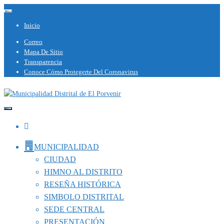
Saltar
Alternar
al
la
Inicio
navegación
contenido
Correo
Mapa De Sitio
Transparencia
Conoce Cómo Protegerte Del Coronavirus
Capital del Calzado Peruano
Municipalidad Distrital de El Porvenir
MUNICIPALIDAD
CIUDAD
HIMNO AL DISTRITO
RESEÑA HISTÓRICA
SIMBOLO DISTRITAL
SEDE CENTRAL
PRESENTACIÓN