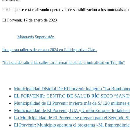
Por lo que se está realizando operativos de sensibilización a los mototaxistas
El Porvenir, 17 de enero de 2023
Categoría
IMPORTANTE
servicios
Transportes
Etiquetas
Mototaxis
Supervisión
Inauguran talleres de verano 2024 en Polideportivo Claro
“Es hora de salir a las calles para frenar la ola de criminalidad en Trujillo”
MUNIPORVENIR INFORMA
Municipalidad Distrital De El Porvenir inaugura “La Bomboner
EL PORVENIR: CENTRO DE SALUD RÍO SECO “SANT
Municipalidad de El Porvenir invierte más de S/ 120 millones en
Municipalidad de El Porvenir, GIZ y Unión Europea fortalecen 
La Municipalidad de El Porvenir se prepara para el Segundo S
El Porvenir: Municipio apertura el programa «Mi Emprendimie