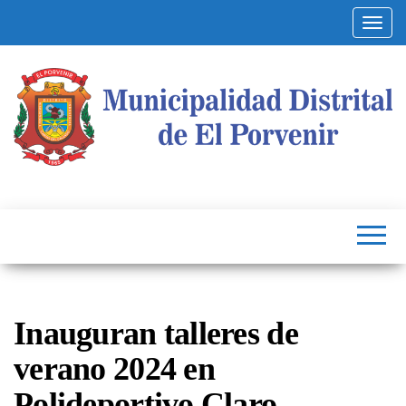
Altern
Municipalidad
Capital
del
Distrital de El
Calzado
Peruano
Porvenir
Inauguran talleres de
verano 2024 en
Polideportivo Claro