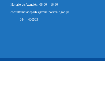
Horario de Atención: 08:00 – 16:30
consultamesadepartes@muniporvenir.gob.pe
044 – 400503
Municipalidad Distrital de El Porvenir
2025