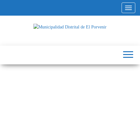
Altern
Municipalidad
Capital
del
Distrital de El
Calzado
Peruano
Porvenir