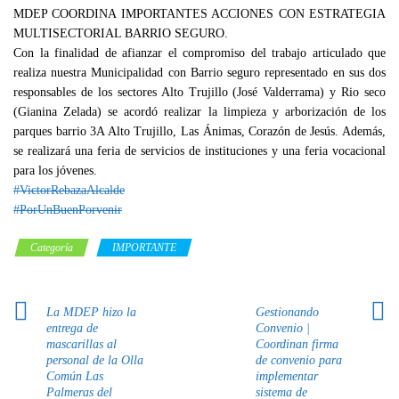
MDEP COORDINA IMPORTANTES ACCIONES CON ESTRATEGIA
MULTISECTORIAL BARRIO SEGURO.
Con la finalidad de afianzar el compromiso del trabajo articulado que
realiza nuestra Municipalidad con Barrio seguro representado en sus dos
responsables de los sectores Alto Trujillo (José Valderrama) y Rio seco
(Gianina Zelada) se acordó realizar la limpieza y arborización de los
parques barrio 3A Alto Trujillo, Las Ánimas, Corazón de Jesús. Además,
se realizará una feria de servicios de instituciones y una feria vocacional
para los jóvenes.
#VictorRebazaAlcalde
#PorUnBuenPorvenir
Categoría
IMPORTANTE
La MDEP hizo la
Gestionando
entrega de
Convenio |
mascarillas al
Coordinan firma
personal de la Olla
de convenio para
Común Las
implementar
Palmeras del
sistema de