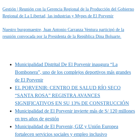
Gestión | Reunión con la Gerencia Regional de la Producción del Gobierno
Regional de La Libertad, las industrias y Mypes de El Porvenir
Nuestro burgomaestre, Juan Antonio Carranza Ventura participó de la
reunión convocada por la Presidenta de la República Dina Boluarte.
MUNIPORVENIR INFORMA
Municipalidad Distrital De El Porvenir inaugura “La
Bombonera”, uno de los complejos deportivos más grandes
de El Porvenir
EL PORVENIR: CENTRO DE SALUD RÍO SECO
“SANTA ROSA” REGISTRA AVANCES
SIGNIFICATIVOS EN SU 13% DE CONSTRUCCIÓN
Municipalidad de El Porvenir invierte más de S/ 120 millones
en tres años de gestión
Municipalidad de El Porvenir, GIZ y Unión Europea
fortalecen servicios sociales y empleo inclusivo