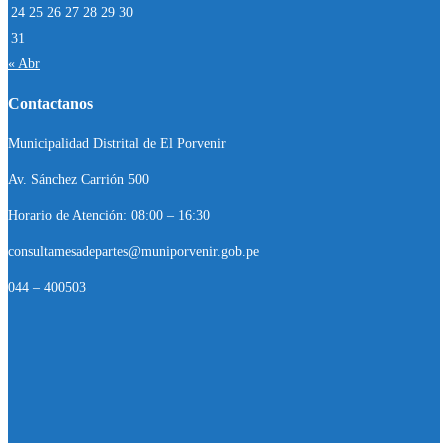
24
25
26
27
28
29
30
31
« Abr
Contactanos
Municipalidad Distrital de El Porvenir
Av. Sánchez Carrión 500
Horario de Atención: 08:00 – 16:30
consultamesadepartes@muniporvenir.gob.pe
044 – 400503