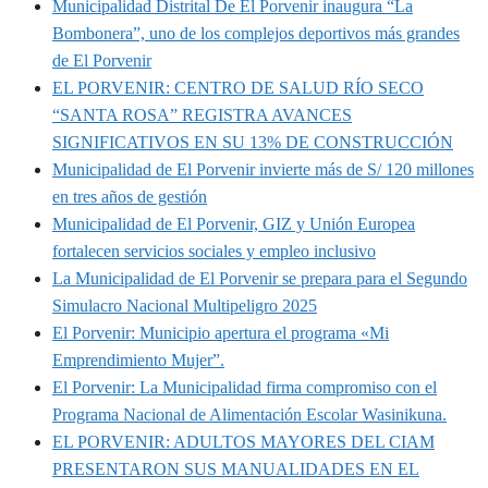
Municipalidad Distrital De El Porvenir inaugura “La
Bombonera”, uno de los complejos deportivos más grandes
de El Porvenir
EL PORVENIR: CENTRO DE SALUD RÍO SECO
“SANTA ROSA” REGISTRA AVANCES
SIGNIFICATIVOS EN SU 13% DE CONSTRUCCIÓN
Municipalidad de El Porvenir invierte más de S/ 120 millones
en tres años de gestión
Municipalidad de El Porvenir, GIZ y Unión Europea
fortalecen servicios sociales y empleo inclusivo
La Municipalidad de El Porvenir se prepara para el Segundo
Simulacro Nacional Multipeligro 2025
El Porvenir: Municipio apertura el programa «Mi
Emprendimiento Mujer”.
El Porvenir: La Municipalidad firma compromiso con el
Programa Nacional de Alimentación Escolar Wasinikuna.
EL PORVENIR: ADULTOS MAYORES DEL CIAM
PRESENTARON SUS MANUALIDADES EN EL