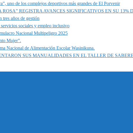
a”, uno de los complejos deportivos más grandes de El Porvenir
A ROSA” REGISTRA AVANCES SIGNIFICATIVOS EN SU 13%
 tres años de gestión
servicios sociales y empleo inclusivo
imulacro Nacional Multipeligro 2025
nto Mujer”.
ama Nacional de Alimentación Escolar Wasinikuna.
SENTARON SUS MANUALIDADES EN EL TALLER DE SABER