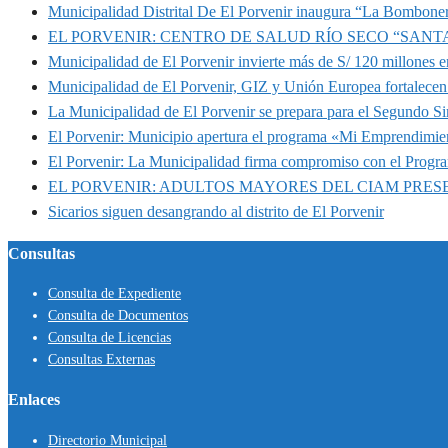
Municipalidad Distrital De El Porvenir inaugura “La Bomboner
EL PORVENIR: CENTRO DE SALUD RÍO SECO “SANT
Municipalidad de El Porvenir invierte más de S/ 120 millones en
Municipalidad de El Porvenir, GIZ y Unión Europea fortalecen 
La Municipalidad de El Porvenir se prepara para el Segundo S
El Porvenir: Municipio apertura el programa «Mi Emprendimie
El Porvenir: La Municipalidad firma compromiso con el Progr
EL PORVENIR: ADULTOS MAYORES DEL CIAM PRE
Sicarios siguen desangrando al distrito de El Porvenir
Consultas
Consulta de Expediente
Consulta de Documentos
Consulta de Licencias
Consultas Externas
Enlaces
Directorio Municipal