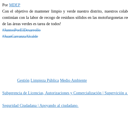
Por
MDEP
Con el objetivo de mantener limpio y verde nuestro distrito, nuestros col
continúan con la labor de recogo de residuos sólidos en las motofurgonetas re
de las áreas verdes es tarea de todos!
#JuntosPorElDesarrollo
#JuanCarranzaAlcalde
Categoría
IMPORTANTE
Etiquetas
Gestión
Limpieza Pública
Medio Ambiente
Subgerencia de Licencias, Autorizaciones y Comercialización | Supervición a lo
Seguridad Ciudadana | Apoyando al ciudadano.
MUNIPORVENIR INFORMA