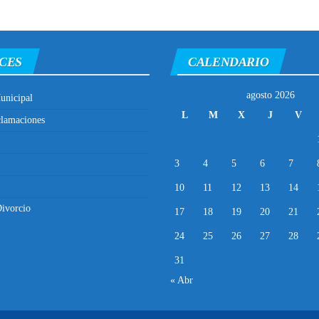
CES
CALENDARIO
agosto 2026
unicipal
L
M
X
J
V
clamaciones
3
4
5
6
7
10
11
12
13
14
ivorcio
17
18
19
20
21
24
25
26
27
28
31
« Abr