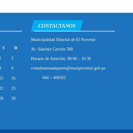
CONTACTANOS
Municipalidad Distrital de El Porvenir
S
D
Av. Sánchez Carrión 500
1
2
Horario de Atención: 08:00 – 16:30
8
9
consultamesadepartes@muniporvenir.gob.pe
044 – 400503
15
16
22
23
29
30