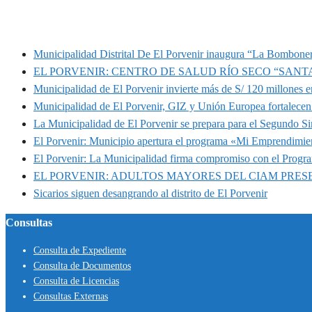
MUNIPORVENIR INFORMA
Municipalidad Distrital De El Porvenir inaugura “La Bomboner
EL PORVENIR: CENTRO DE SALUD RÍO SECO “SANT
Municipalidad de El Porvenir invierte más de S/ 120 millones en
Municipalidad de El Porvenir, GIZ y Unión Europea fortalecen 
La Municipalidad de El Porvenir se prepara para el Segundo S
El Porvenir: Municipio apertura el programa «Mi Emprendimie
El Porvenir: La Municipalidad firma compromiso con el Progr
EL PORVENIR: ADULTOS MAYORES DEL CIAM PRE
Sicarios siguen desangrando al distrito de El Porvenir
Consultas
Consulta de Expediente
Consulta de Documentos
Consulta de Licencias
Consultas Externas