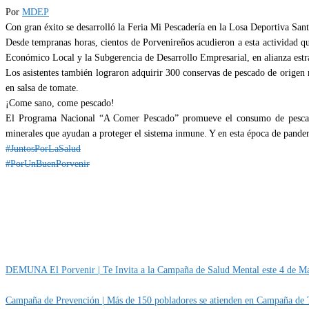
Por
MDEP
Con gran éxito se desarrolló la Feria Mi Pescadería en la Losa Deportiva San
Desde tempranas horas, cientos de Porvenireños acudieron a esta actividad 
Económico Local y la Subgerencia de Desarrollo Empresarial, en alianza estra
Los asistentes también lograron adquirir 300 conservas de pescado de origen n
en salsa de tomate.
¡Come sano, come pescado!
El Programa Nacional “A Comer Pescado” promueve el consumo de pescado e
minerales que ayudan a proteger el sistema inmune. Y en esta época de pand
#JuntosPorLaSalud
#PorUnBuenPorvenir
Categoría
IMPORTANTE
DEMUNA El Porvenir | Te Invita a la Campaña de Salud Mental este 4 de Ma
Campaña de Prevención | Más de 150 pobladores se atienden en Campaña de T