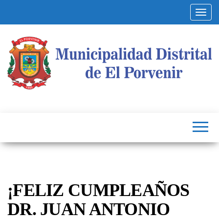
Altern
Municipalidad
Capital
del
Distrital de El
Calzado
Peruano
Porvenir
¡FELIZ CUMPLEAÑOS
DR. JUAN ANTONIO