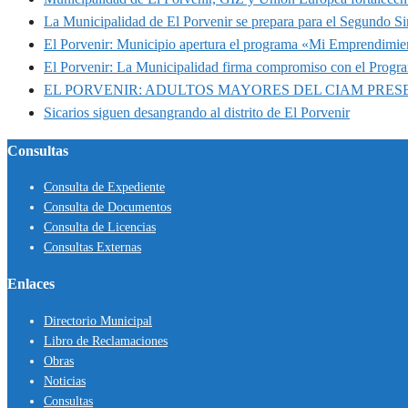
La Municipalidad de El Porvenir se prepara para el Segundo S
El Porvenir: Municipio apertura el programa «Mi Emprendimie
El Porvenir: La Municipalidad firma compromiso con el Progr
EL PORVENIR: ADULTOS MAYORES DEL CIAM PRE
Sicarios siguen desangrando al distrito de El Porvenir
Consultas
Consulta de Expediente
Consulta de Documentos
Consulta de Licencias
Consultas Externas
Enlaces
Directorio Municipal
Libro de Reclamaciones
Obras
Noticias
Consultas