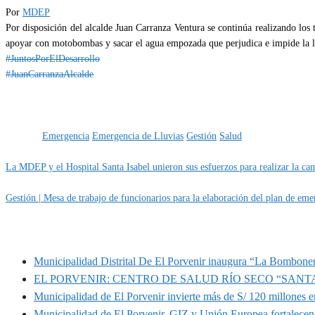
Por
MDEP
Por disposición del alcalde Juan Carranza Ventura se continúa realizando los tr
apoyar con motobombas y sacar el agua empozada que perjudica e impide la la
#JuntosPorElDesarrollo
#JuanCarranzaAlcalde
Categoría
IMPORTANTE
Etiquetas
Emergencia
Emergencia de Lluvias
Gestión
Salud
La MDEP y el Hospital Santa Isabel unieron sus esfuerzos para realizar la ca
Gestión | Mesa de trabajo de funcionarios para la elaboración del plan de emer
MUNIPORVENIR INFORMA
Municipalidad Distrital De El Porvenir inaugura “La Bomboner
EL PORVENIR: CENTRO DE SALUD RÍO SECO “SANT
Municipalidad de El Porvenir invierte más de S/ 120 millones en
Municipalidad de El Porvenir, GIZ y Unión Europea fortalecen 