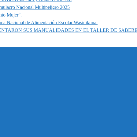
imulacro Nacional Multipeligro 2025
nto Mujer”.
ama Nacional de Alimentación Escolar Wasinikuna.
SENTARON SUS MANUALIDADES EN EL TALLER DE SABER