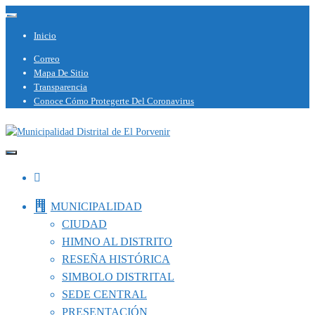
Saltar
Alternar la navegación
al
Inicio
contenido
Correo
Mapa De Sitio
Transparencia
Conoce Cómo Protegerte Del Coronavirus
Capital del Calzado Peruano
Municipalidad Distrital de El Porvenir
MUNICIPALIDAD
CIUDAD
HIMNO AL DISTRITO
RESEÑA HISTÓRICA
SIMBOLO DISTRITAL
SEDE CENTRAL
PRESENTACIÓN