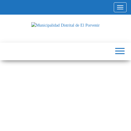
Altern
Municipalidad
Capital
del
Distrital de El
Calzado
Peruano
Porvenir