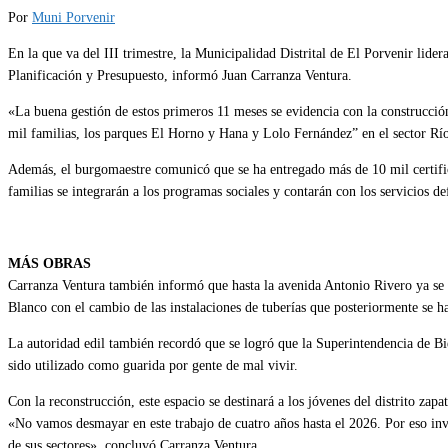
Por
Muni Porvenir
En la que va del III trimestre, la Municipalidad Distrital de El Porvenir lider
Planificación y Presupuesto, informó Juan Carranza Ventura.
«La buena gestión de estos primeros 11 meses se evidencia con la construcci
mil familias, los parques El Horno y Hana y Lolo Fernández” en el sector Río
Además, el burgomaestre comunicó que se ha entregado más de 10 mil certifica
familias se integrarán a los programas sociales y contarán con los servicios def
MÁS OBRAS
Carranza Ventura también informó que hasta la avenida Antonio Rivero ya se co
Blanco con el cambio de las instalaciones de tuberías que posteriormente se har
La autoridad edil también recordó que se logró que la Superintendencia de Bi
sido utilizado como guarida por gente de mal vivir.
Con la reconstrucción, este espacio se destinará a los jóvenes del distrito zapa
«No vamos desmayar en este trabajo de cuatro años hasta el 2026. Por eso invo
de sus sectores», concluyó Carranza Ventura.