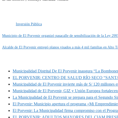
Categoría
IMPORTANTE
Metas
Obras
Etiquetas
Inversión Pública
Municipio de El Porvenir organizó pasacalle de sensibilización de la Ley 299
Alcalde de El Porvenir entregó planos visados a más 4 mil familias en Alto Tr
MUNIPORVENIR INFORMA
Municipalidad Distrital De El Porvenir inaugura “La Bomboner
EL PORVENIR: CENTRO DE SALUD RÍO SECO “SANT
Municipalidad de El Porvenir invierte más de S/ 120 millones en
Municipalidad de El Porvenir, GIZ y Unión Europea fortalecen 
La Municipalidad de El Porvenir se prepara para el Segundo S
El Porvenir: Municipio apertura el programa «Mi Emprendimie
El Porvenir: La Municipalidad firma compromiso con el Progr
EL PORVENIR: ADULTOS MAYORES DEL CIAM PRE