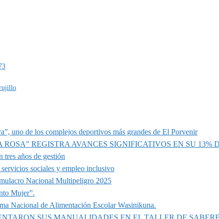
73
ujillo
a”, uno de los complejos deportivos más grandes de El Porvenir
A ROSA” REGISTRA AVANCES SIGNIFICATIVOS EN SU 13%
 tres años de gestión
servicios sociales y empleo inclusivo
imulacro Nacional Multipeligro 2025
nto Mujer”.
ama Nacional de Alimentación Escolar Wasinikuna.
SENTARON SUS MANUALIDADES EN EL TALLER DE SABER