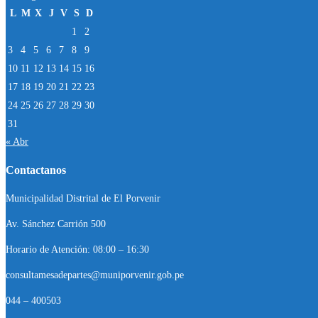
L
M
X
J
V
S
D
1
2
3
4
5
6
7
8
9
10
11
12
13
14
15
16
17
18
19
20
21
22
23
24
25
26
27
28
29
30
31
« Abr
Contactanos
Municipalidad Distrital de El Porvenir
Av. Sánchez Carrión 500
Horario de Atención: 08:00 – 16:30
consultamesadepartes@muniporvenir.gob.pe
044 – 400503