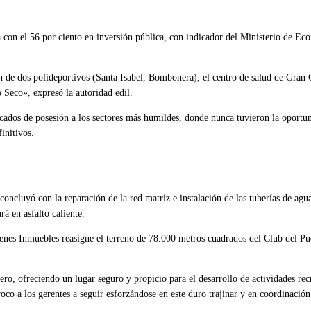
a con el 56 por ciento en inversión pública, con indicador del Ministerio de Eco
ón de dos polideportivos (Santa Isabel, Bombonera), el centro de salud de Gra
 Seco», expresó la autoridad edil.
dos de posesión a los sectores más humildes, donde nunca tuvieron la oportuni
initivos.
ncluyó con la reparación de la red matriz e instalación de las tuberías de agu
á en asfalto caliente.
enes Inmuebles reasigne el terreno de 78.000 metros cuadrados del Club del Pu
tero, ofreciendo un lugar seguro y propicio para el desarrollo de actividades rec
co a los gerentes a seguir esforzándose en este duro trajinar y en coordinación