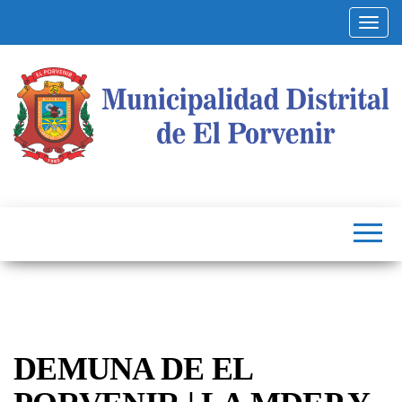
Altern
Municipalidad
Capital
del
Distrital de El
Calzado
Peruano
Porvenir
DEMUNA DE EL