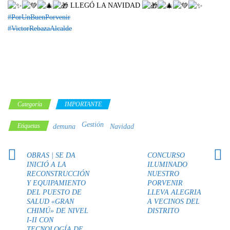
LLEGÓ LA NAVIDAD
#PorUnBuenPorvenir
#VictorRebazaAlcalde
Categoría
IMPORTANTE
Gestión
Etiquetas
demuna
Navidad
OBRAS | SE DA
CONCURSO
INICIÓ A LA
ILUMINADO
RECONSTRUCCIÓN
NUESTRO
Y EQUIPAMIENTO
PORVENIR
DEL PUESTO DE
LLEVA ALEGRIA
SALUD «GRAN
A VECINOS DEL
CHIMÚ» DE NIVEL
DISTRITO
I-II CON
TECNOLOGÍA DE